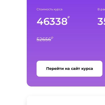
Стоимость курса
В ра
46338
3
₽
₽
52656
Перейти на сайт курса