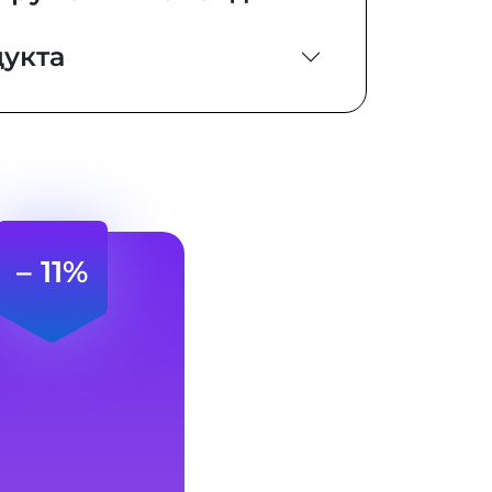
дукта
– 11%