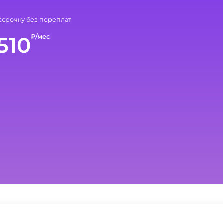
ссрочку без переплат
510
₽/мес