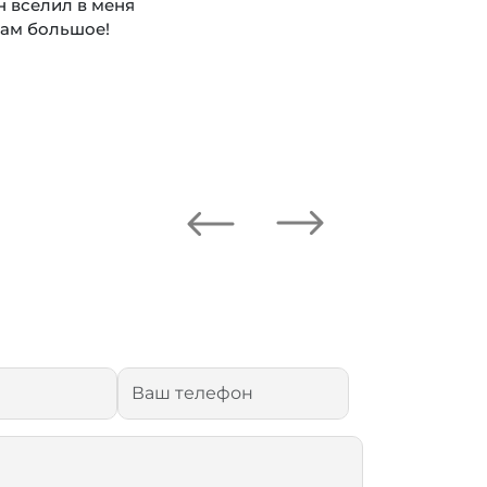
н вселил в меня
вам большое!
Next
Previous