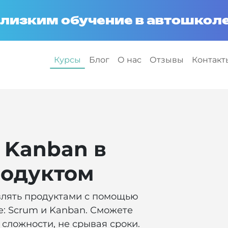
лизким обучение в автошколе
Курсы
Блог
О нас
Отзывы
Контакт
и Kanban в
родуктом
влять продуктами с помощью
e: Scrum и Kanban. Сможете
сложности, не срывая сроки.