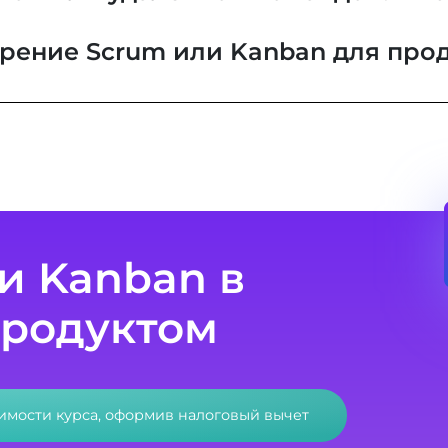
дрение Scrum или Kanban для про
 и Kanban в
продуктом
оимости курса, оформив налоговый вычет