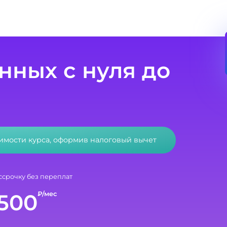
нных с нуля до
оимости курса, оформив налоговый вычет
ссрочку без переплат
500
₽/мес