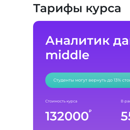
Тарифы курса
Аналитик да
middle
Студенты могут вернуть до 13% ст
Стоимость курса
В ра
132000
5
₽