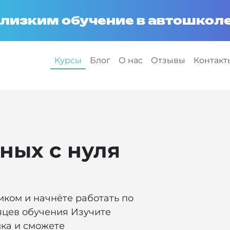
лизким обучение в автошколе
Курсы
Блог
О нас
Отзывы
Контакт
ных с нуля
ком и начнёте работать по
яцев обучения Изучите
ка и сможете