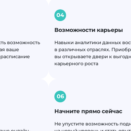
04
Возможности карьеры
сть возможность
Навыки аналитики данных во
вая ваше
в различных отраслях. Приобр
 расписание
вы открываете двери к выго
карьерного роста
06
Начните прямо сейчас
Не упустите возможность под
наше онлайн-
на новый уровень и стать оп