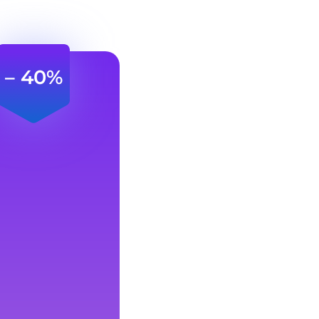
– 40%