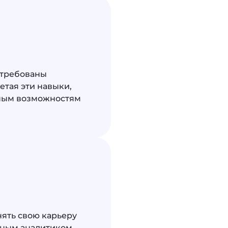
стребованы
етая эти навыки,
дным возможностям
нять свою карьеру
ытным аналитиком