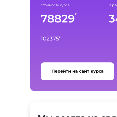
Стоимость курса
В ра
78829
3
₽
₽
102375
Перейти на сайт курса