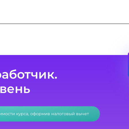
работчик.
вень
оимости курса, оформив налоговый вычет