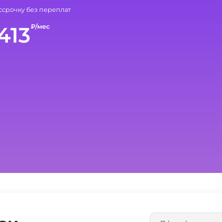
ссрочку без переплат
413
₽/мес