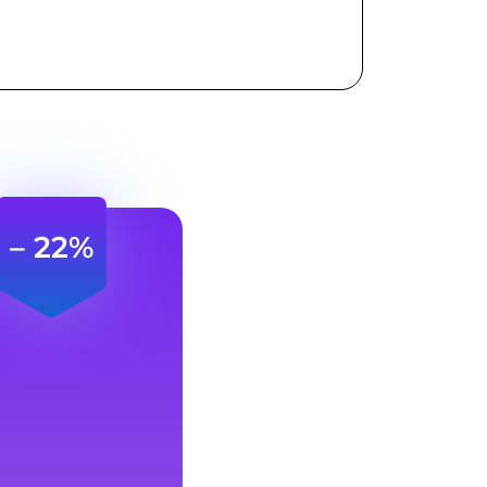
– 22%