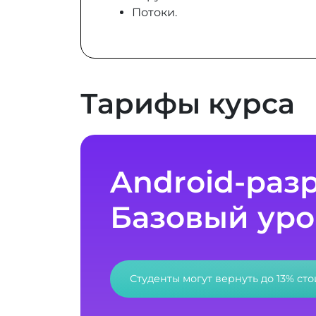
Потоки.
Тарифы курса
Android-раз
Базовый уро
Студенты могут вернуть до 13% ст