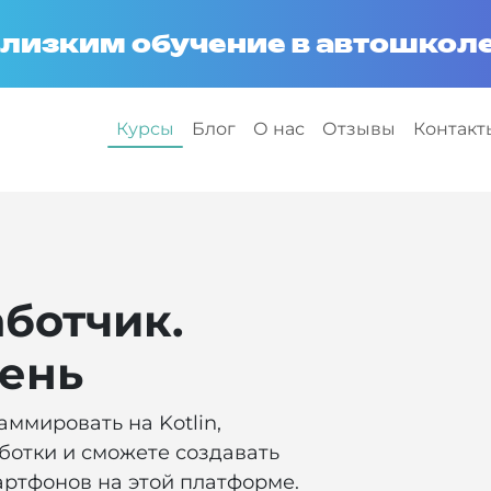
лизким обучение в автошколе
Курсы
Блог
О нас
Отзывы
Контакт
аботчик.
ень
аммировать на Kotlin,
ботки и сможете создавать
ртфонов на этой платформе.