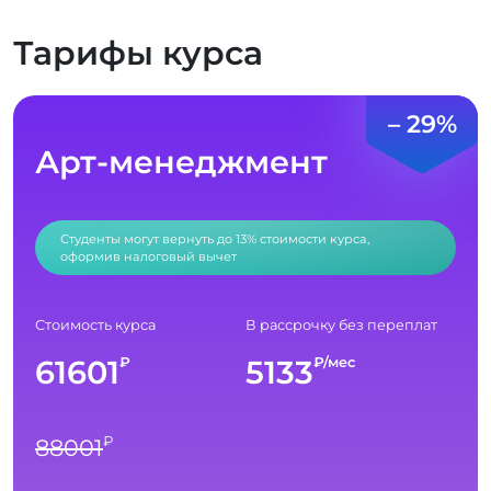
Тарифы курса
– 29%
Арт-менеджмент
Студенты могут вернуть до 13% стоимости курса,
оформив налоговый вычет
Стоимость курса
В рассрочку без переплат
61601
5133
₽
₽/мес
₽
88001