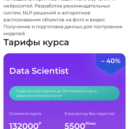
нейросетей. Разработка рекомендательных
систем, NLP решений и алгоритмов
распознавания объектов на фото и видео.
Получение и подготовка данных для построения
моделей.
Тарифы курса
– 40%
Data Scientist
Студенты могут вернуть до 13% стоимости курса,
оформив налоговый вычет
Стоимость курса
В рассрочку без переплат
132000
5500
₽
₽/мес