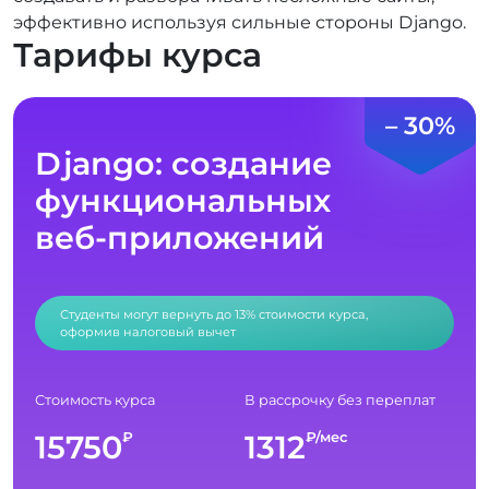
эффективно используя сильные стороны Django.
Тарифы курса
– 30%
Django: создание
функциональных
веб-приложений
Студенты могут вернуть до 13% стоимости курса,
оформив налоговый вычет
Стоимость курса
В рассрочку без переплат
15750
1312
₽
₽/мес