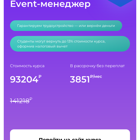
Event-менеджер
Гарантируем трудоустройство — или вернём деньги
Студенты могут вернуть до 13% стоимости курса,
оформив налоговый вычет
Стоимость курса
В рассрочку без переплат
93204
3851
₽
₽/мес
₽
141218
Перейти на сайт курса