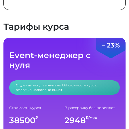
Тарифы курса
– 23%
Event-менеджер с
нуля
Студенты могут вернуть до 13% стоимости курса,
оформив налоговый вычет
Стоимость курса
В рассрочку без переплат
38500
2948
₽
₽/мес