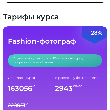
Тарифы курса
– 28%
Fashion-фотограф
Студенты могут вернуть до 13% стоимости курса,
оформив налоговый вычет
Стоимость курса
В рассрочку без переплат
163056
2943
₽
₽/мес
₽
228051