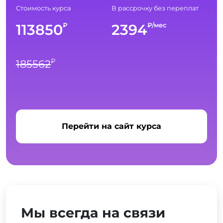
Стоимость курса
В рассрочку без переплат
113850
2394
₽
₽/мес
₽
185562
Перейти на сайт курса
Мы всегда на связи