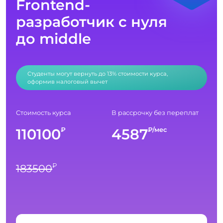
Frontend-
разработчик с нуля
до middle
Студенты могут вернуть до 13% стоимости курса,
оформив налоговый вычет
Стоимость курса
В рассрочку без переплат
110100
4587
₽
₽/мес
₽
183500