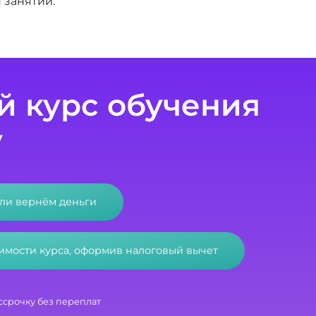
 занятий.
 курс обучения
у
или вернём деньги
оимости курса, оформив налоговый вычет
ссрочку без переплат