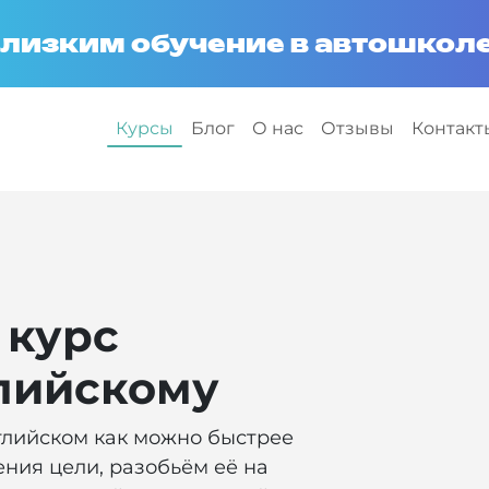
лизким обучение в автошколе
Курсы
Блог
О нас
Отзывы
Контакт
 курс
лийскому
глийском как можно быстрее
ения цели, разобьём её на