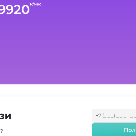
9920
₽/мес
зи
Пол
а?