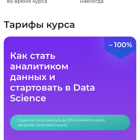
во время курса
навсегда
Тарифы курса
– 100%
Как стать
аналитиком
данных и
стартовать в Data
Science
Студенты могут вернуть до 13% стоимости курса,
оформив налоговый вычет