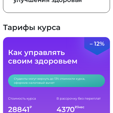
Тарифы курса
– 12%
Как управлять
своим здоровьем
Студенты могут вернуть до 13% стоимости курса,
оформив налоговый вычет
Стоимость курса
В рассрочку без переплат
28841
4370
₽
₽/мес