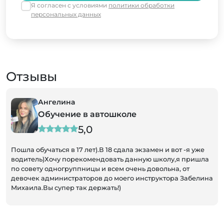
Я согласен с условиями
политики обработки
персональных данных
Отзывы
Юлия
школе
Обучение в автошко
5,0
 сдала экзамен и вот -я уже
Хочу поделиться своим восторгом
ть данную школу,я пришла
Выездной менеджер был на высоте
ем очень довольна, от
подписал договор на обучение, в
моего инструктора Забелина
быстро. Инструктор по вождению
!)
профессионалом своего дела, учи
уверенности за рулем. Располож
- недалеко от нашего дома, что о
тренировок. И ещё плюс: доступно