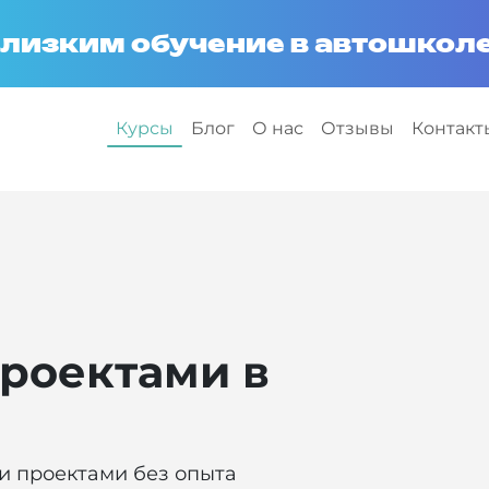
лизким обучение в автошколе
Курсы
Блог
О нас
Отзывы
Контакт
а
роектами в
и проектами без опыта