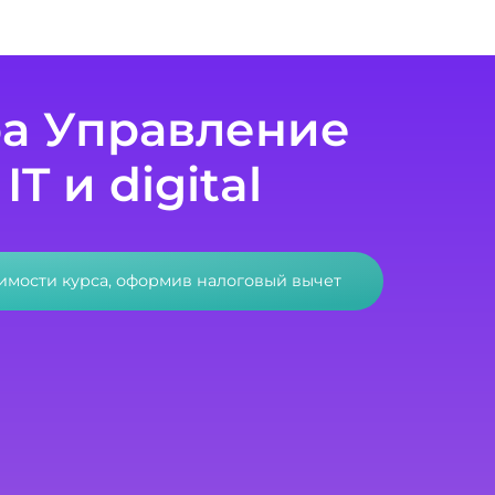
а Управление
T и digital
оимости курса, оформив налоговый вычет