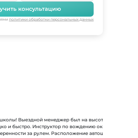
учить консультацию
виями
политики обработки персональных данных
джер был на высоте: приехал к нам
тор по вождению оказался
 Расположение автошколы удобное -