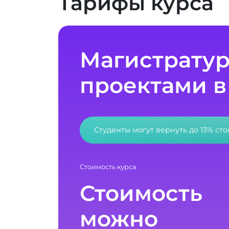
Тарифы курса
Магистратур
проектами в I
Студенты могут вернуть до 13% ст
Стоимость курса
Стоимость
можно