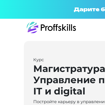
Дарите б
Курс
Магистратур
Управление п
IT и digital
Постройте карьеру в управлени