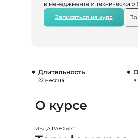
в менеджменте и технического 
Записаться на курс
По
Длительность
О
22 месяца
в
О курсе
ИБДА РАНХиГС