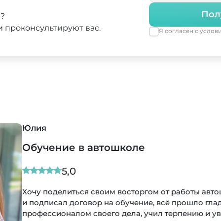
Пол
а?
 проконсультируют вас.
Я согласен с усло
 автошколе
 своим восторгом от работы автошколы! Выездной мене
вор на обучение, всё прошло гладко и быстро. Инструк
своего дела, учил терпению и уверенности за рулем.