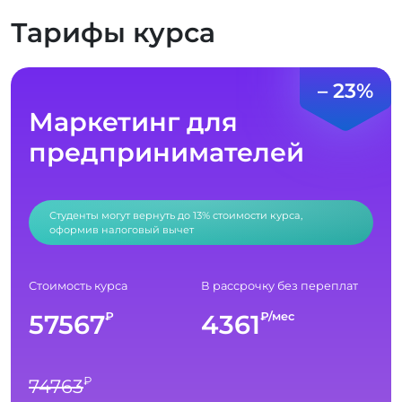
Тарифы курса
– 23%
Маркетинг для
предпринимателей
Студенты могут вернуть до 13% стоимости курса,
оформив налоговый вычет
Стоимость курса
В рассрочку без переплат
57567
4361
₽
₽/мес
₽
74763