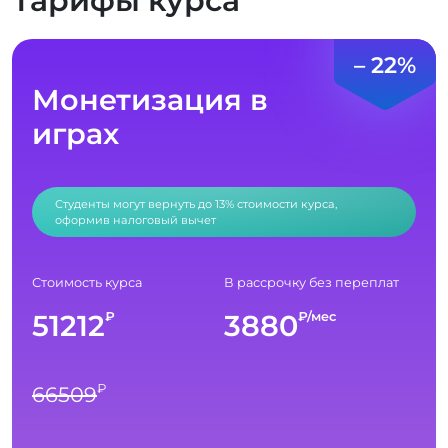
Тарифы курса
– 22%
Монетизация в
играх
Студенты могут вернуть до 13% стоимости курса,
оформив налоговый вычет
Стоимость курса
В рассрочку без переплат
51212
3880
₽
₽/мес
₽
66509