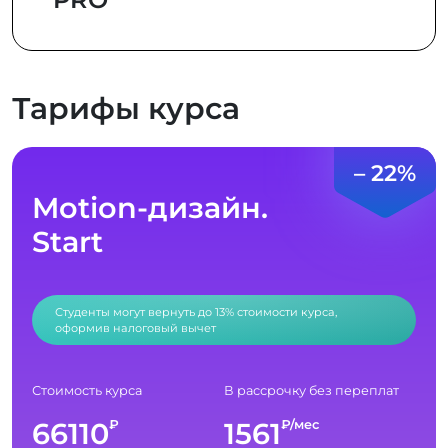
Тарифы курса
– 22%
Motion-дизайн.
Start
Студенты могут вернуть до 13% стоимости курса,
оформив налоговый вычет
Стоимость курса
В рассрочку без переплат
66110
1561
₽
₽/мес