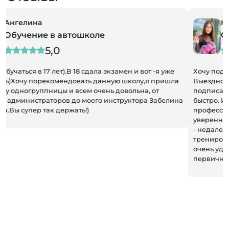
Юлия
Обучение в автошколе
5,0
Хочу поделиться своим восторгом от работы автошколы!
Выездной менеджер был на высоте: приехал к нам и
подписал договор на обучение, всё прошло гладко и
быстро. Инструктор по вождению оказался
профессионалом своего дела, учил терпению и
уверенности за рулем. Расположение автошколы удобное
- недалеко от нашего дома, что очень удобно для
тренировок. И ещё плюс: доступное онлайн обучение, что
очень удобно для занятых людей. Помогли со сбором
первичных документов. Рекомендую всем!