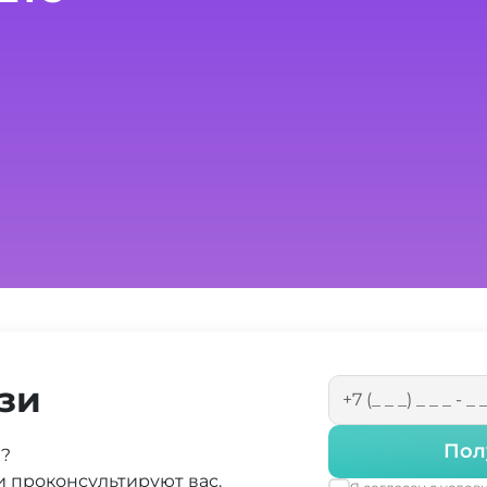
зи
Пол
а?
 проконсультируют вас.