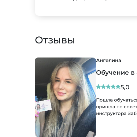
Отзывы
мен и вот -я уже водитель)Хочу порекомендовать данную
чень довольна, от девочек администраторов до моего
к держать!)