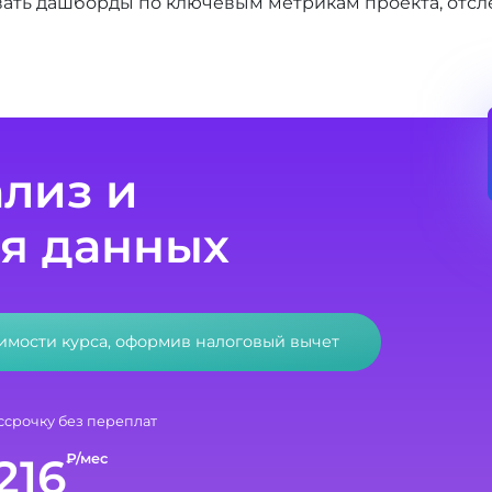
вать дашборды по ключевым метрикам проекта, отс
ализ и
я данных
оимости курса, оформив налоговый вычет
ссрочку без переплат
216
₽/мес