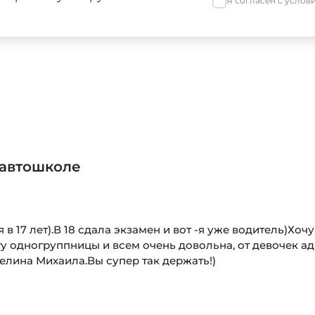
Я согласен с усло
Юлия
Обучение в
5,0
 школу,я
Хочу поделитьс
и подписал дог
профессионалом
недалеко от наш
очень удобно д