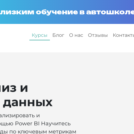
лизким обучение в автошколе
Курсы
Блог
О нас
Отзывы
Контакт
лиз и
 данных
нализировать и
ощью Power BI Научитесь
рды по ключевым метрикам