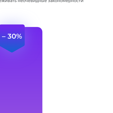
леживать неочевидные закономерности
– 30%