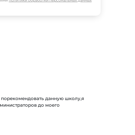
виями
политики обработки персональных данных
 автошколе
я своим восторгом от работы автошколы! Выездной мен
овор на обучение, всё прошло гладко и быстро. Инстру
 своего дела, учил терпению и уверенности за рулем.
его дома, что очень удобно для тренировок. И ещё плю
ля занятых людей. Помогли со сбором первичных докум