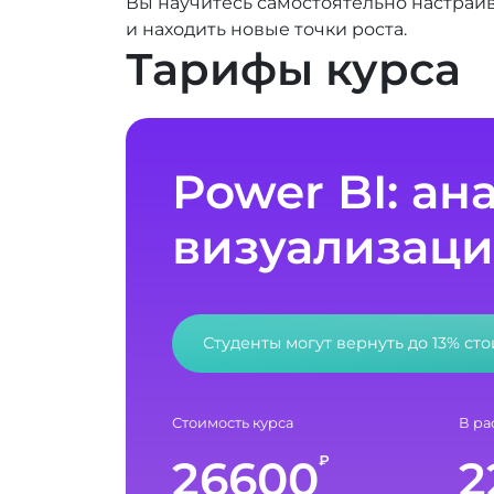
Вы научитесь самостоятельно настраи
и находить новые точки роста.
Тарифы курса
Power BI: ан
визуализаци
Студенты могут вернуть до 13% ст
Стоимость курса
В ра
26600
2
₽