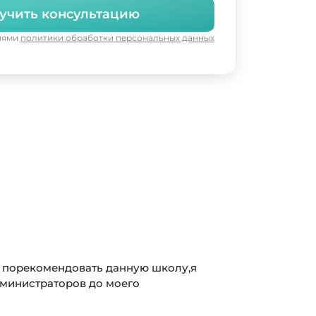
учить консультацию
виями
политики обработки персональных данных
ле
оргом от работы автошколы! Выездной менеджер был на
ение, всё прошло гладко и быстро. Инструктор по вожд
, учил терпению и уверенности за рулем. Расположен
о очень удобно для тренировок. И ещё плюс: доступное