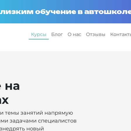
лизким обучение в автошколе
Курсы
Блог
О нас
Отзывы
Контакт
 на
ах
 и темы занятий напрямую
ими задачами специалистов
 внедрять новый