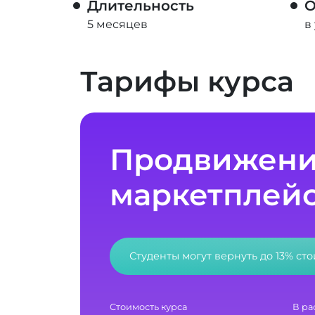
Длительность
О
5 месяцев
в
Тарифы курса
Продвижени
маркетплей
Студенты могут вернуть до 13% ст
Стоимость курса
В ра