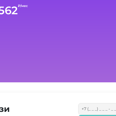
562
₽/мес
зи