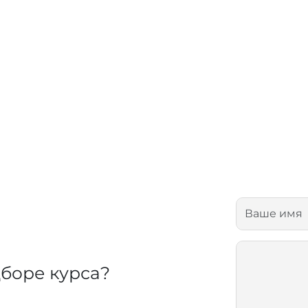
очень удобно для занятых л
боре курса?