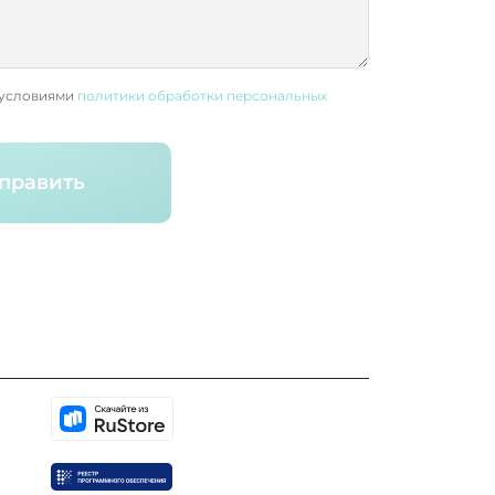
 условиями
политики обработки персональных
править