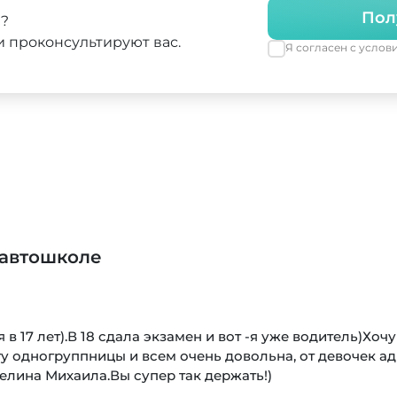
Пол
а?
 проконсультируют вас.
Я согласен с усло
Юлия
Обучение в автошко
5,0
Хочу поделиться своим вост
и подписал договор на обуч
профессионалом своего дела
недалеко от нашего дома, чт