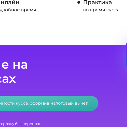
нлайн
Практика
 удобное время
во время курса
е на
сах
оимости курса, оформив налоговый вычет
ссрочку без переплат