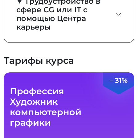
✦ Трудоустройство в
сфере CG или IT с
помощью Центра
карьеры
Тарифы курса
– 31%
Профессия
Художник
компьютерной
графики