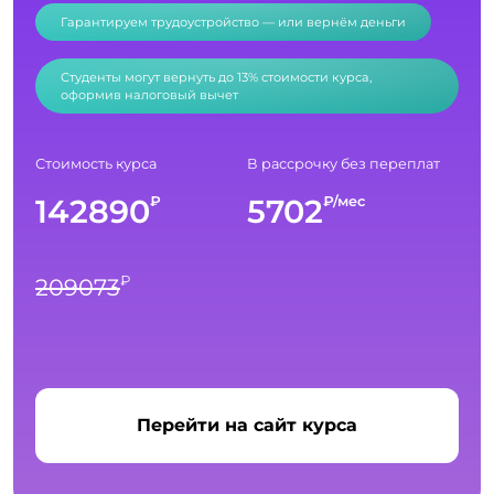
Гарантируем трудоустройство — или вернём деньги
Студенты могут вернуть до 13% стоимости курса,
оформив налоговый вычет
Стоимость курса
В рассрочку без переплат
142890
5702
₽
₽/мес
₽
209073
Перейти на сайт курса