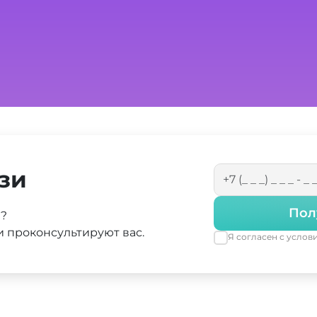
зи
Пол
а?
 проконсультируют вас.
Я согласен с усло