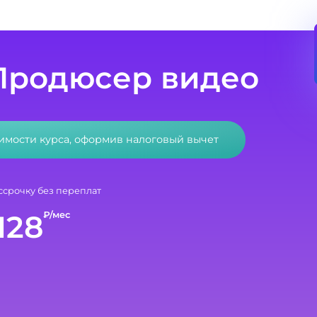
Продюсер видео
оимости курса, оформив налоговый вычет
ссрочку без переплат
128
₽/мес