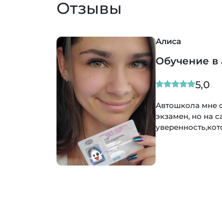
Отзывы
Алиса
Обучение в
5,0
Автошкола мне 
экзамен, но на 
уверенность,кот