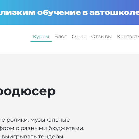
лизким обучение в автошколе
Курсы
Блог
О нас
Отзывы
Контакт
родюсер
ые ролики, музыкальные
тформ с разными бюджетами.
, выигрывать тендеры,