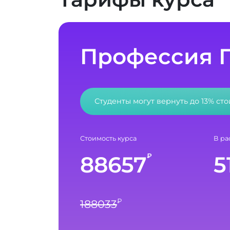
Профессия 
Студенты могут вернуть до 13% ст
Стоимость курса
В ра
88657
5
₽
₽
188033