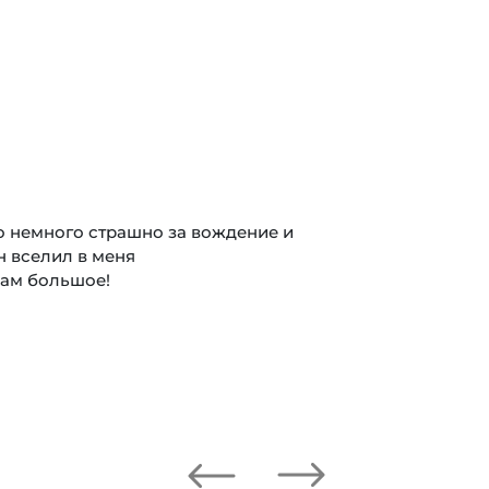
о немного страшно за вождение и
н вселил в меня
вам большое!
Next
Previous