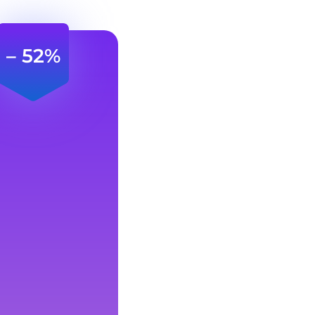
– 52%