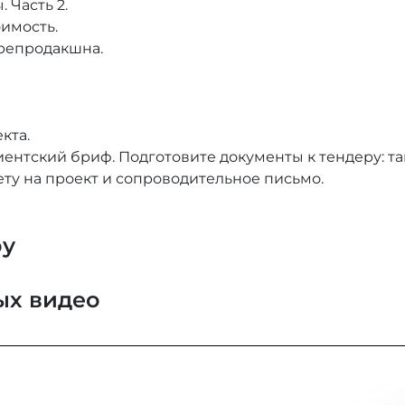
 Часть 2.
оимость.
препродакшна.
кта.
иентский бриф. Подготовите документы к тендеру: т
ту на проект и сопроводительное письмо.
оу
ых видео