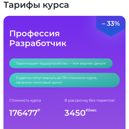
Тарифы курса
– 33%
Профессия
Разработчик
Гарантируем трудоустройство — или вернём деньги
Студенты могут вернуть до 13% стоимости курса,
оформив налоговый вычет
Стоимость курса
В рассрочку без переплат
176477
3450
₽
₽/мес