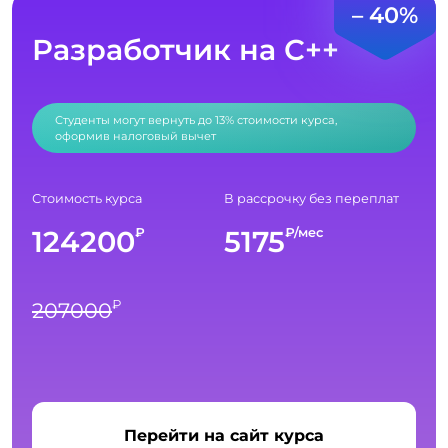
– 40%
Разработчик на С++
Студенты могут вернуть до 13% стоимости курса,
оформив налоговый вычет
Стоимость курса
В рассрочку без переплат
124200
5175
₽
₽/мес
₽
207000
Перейти на сайт курса