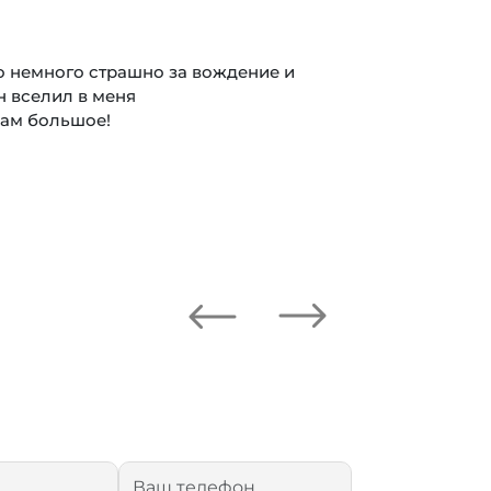
о немного страшно за вождение и
н вселил в меня
вам большое!
Next
Previous