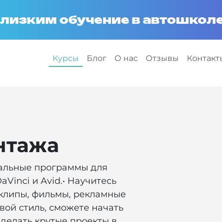
лизким обучение в автошколе
Курсы
Блог
О нас
Отзывы
Контакт
нтажа
нальные программы для
aVinci и Avid.• Научитесь
клипы, фильмы, рекламные
вой стиль, сможете начать
делать крутые проекты в