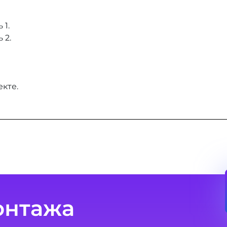
 1.
 2.
кте.
онтажа