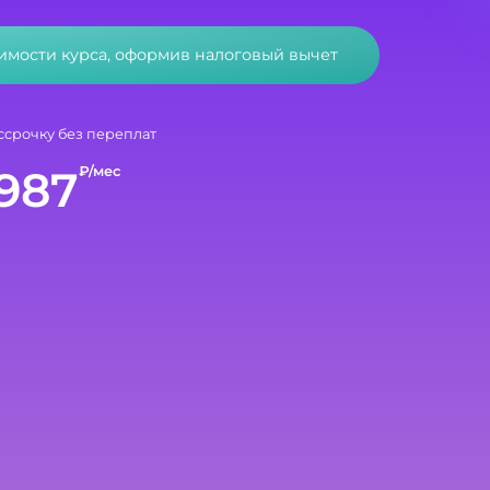
оимости курса, оформив налоговый вычет
ссрочку без переплат
987
₽/мес