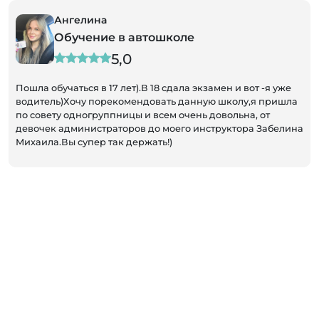
Ангелина
Ю
Обучение в автошколе
О
5,0
обучаться в 17 лет).В 18 сдала экзамен и вот -я уже
Хочу поде
ель)Хочу порекомендовать данную школу,я пришла
Выездной 
ету одногруппницы и всем очень довольна, от
подписал 
к администраторов до моего инструктора Забелина
быстро. И
а.Вы супер так держать!)
профессио
увереннос
- недалек
тренирово
очень удо
первичных