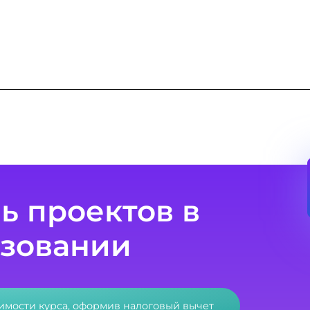
ь проектов в
азовании
оимости курса, оформив налоговый вычет