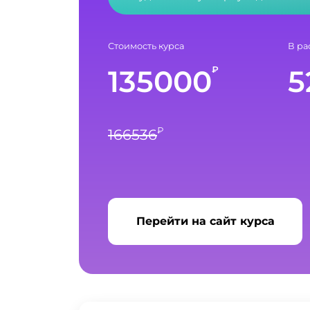
Стоимость курса
В ра
135000
5
₽
₽
166536
Перейти на сайт курса