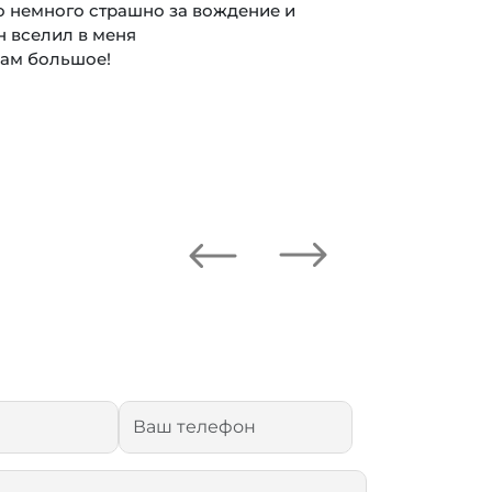
о немного страшно за вождение и
н вселил в меня
вам большое!
Next
Previous