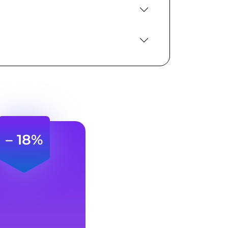
– 18%