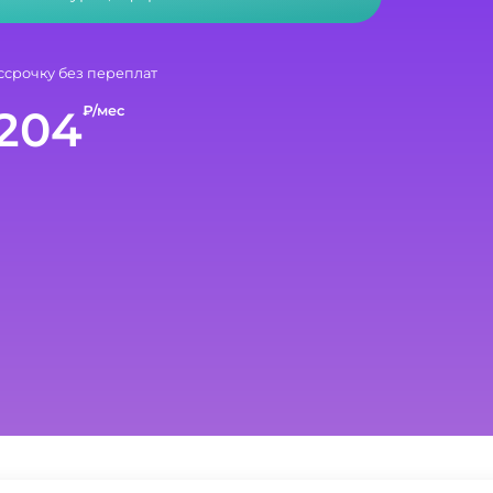
ссрочку без переплат
204
₽/мес