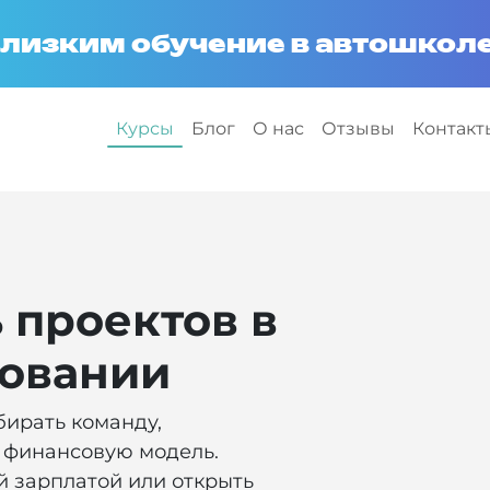
лизким обучение в автошколе
Курсы
Блог
О нас
Отзывы
Контакт
 проектов в
зовании
бирать команду,
ь финансовую модель.
й зарплатой или открыть