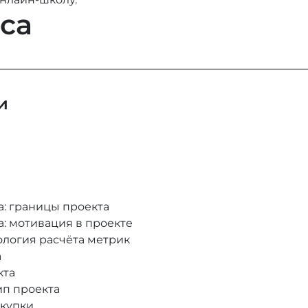
са
и
а: границы проекта
: мотивация в проекте
ология расчёта метрик
а
кта
ип проекта
акупки