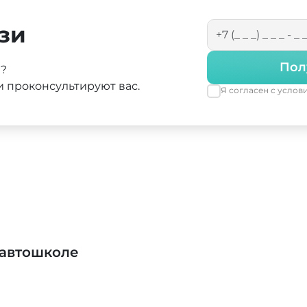
зи
Пол
а?
 проконсультируют вас.
Я согласен с усло
 автошколе