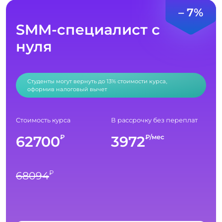
– 7%
SMM-специалист с
нуля
Студенты могут вернуть до 13% стоимости курса,
оформив налоговый вычет
Стоимость курса
В рассрочку без переплат
62700
3972
₽
₽/мес
₽
68094