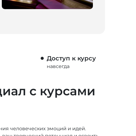
Доступ к курсу
навсегда
циал с курсами
ния человеческих эмоций и идей.
ть ваш творческий потенциал и освоить