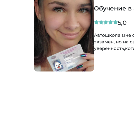
Обучение в
5,0
Автошкола мне 
экзамен, но на 
уверенность,кот