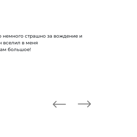
о немного страшно за вождение и
н вселил в меня
вам большое!
Next
Previous