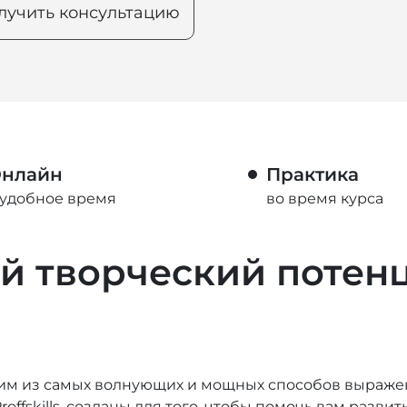
лучить консультацию
нлайн
Практика
 удобное время
во время курса
й творческий потен
ним из самых волнующих и мощных способов выраже
offskills. созданы для того, чтобы помочь вам разви