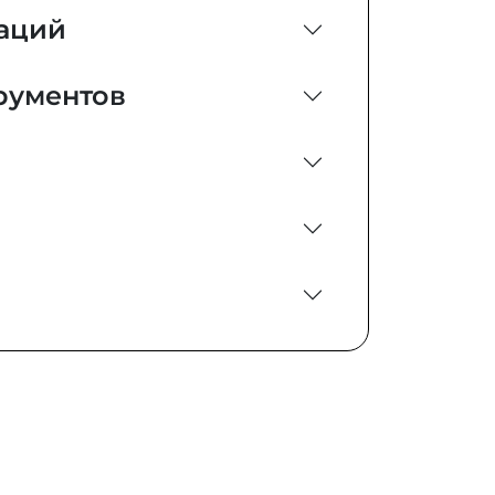
иаций
рументов