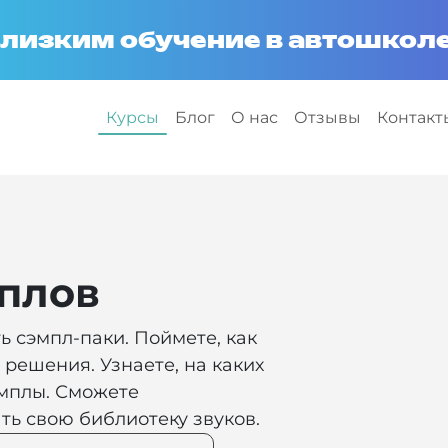
лизким обучение в автошколе
Курсы
Блог
О нас
Отзывы
Контакт
плов
ь сэмпл-паки. Поймете, как
решения. Узнаете, на каких
мплы. Сможете
ть свою библиотеку звуков.