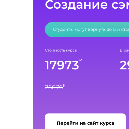
Создание сэ
Студенты могут вернуть до 13% ст
Стоимость курса
В ра
17973
2
₽
₽
25676
Перейти на сайт курса