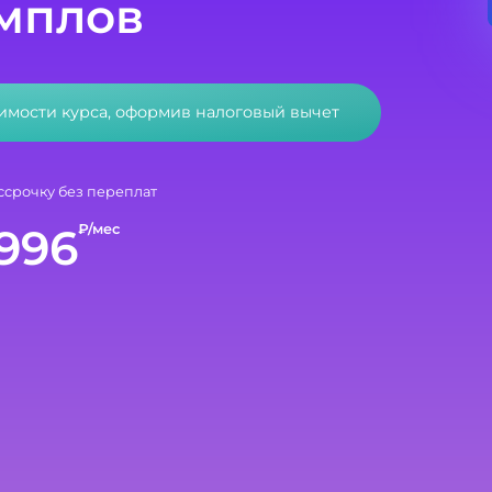
мплов
оимости курса, оформив налоговый вычет
ссрочку без переплат
996
₽/мес