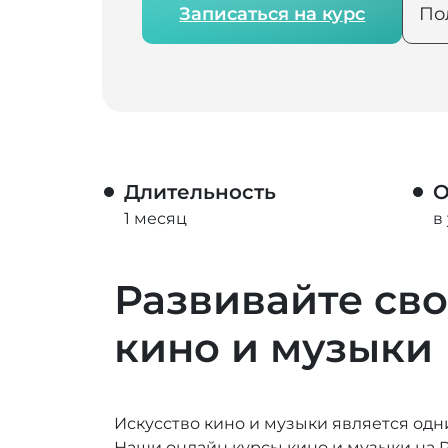
Записаться на курс
По
Длительность
О
1 месяц
в
Развивайте сво
кино и музыки
Искусство кино и музыки является од
Наши онлайн курсы кино и музыки на Pr