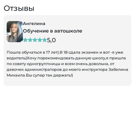
Отзывы
Ангелина
Юл
Обучение в автошколе
Обу
5,0
учаться в 17 лет).В 18 сдала экзамен и вот -я уже
Хочу подели
ь)Хочу порекомендовать данную школу,я пришла
Выездной ме
у одногруппницы и всем очень довольна, от
подписал до
 администраторов до моего инструктора Забелина
быстро. Инс
Вы супер так держать!)
профессиона
уверенности
- недалеко 
тренировок.
очень удобн
первичных 