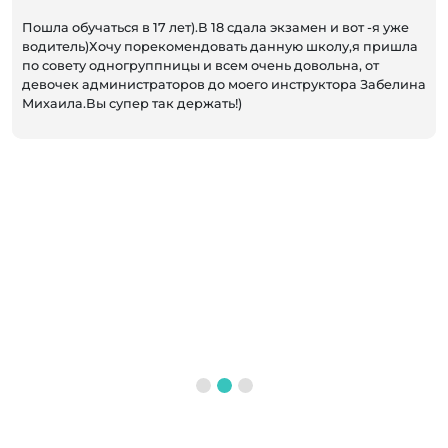
ошла обучаться в 17 лет).В 18 сдала экзамен и вот -я уже
Хочу
одитель)Хочу порекомендовать данную школу,я пришла
Выез
о совету одногруппницы и всем очень довольна, от
подп
евочек администраторов до моего инструктора Забелина
быст
ихаила.Вы супер так держать!)
проф
увер
- не
трен
очен
перв