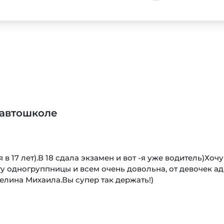
лия
бучение в автошколе
5,0
чу поделиться своим восторгом от работы автошколы! 
подписал договор на обучение, всё прошло гладко и б
офессионалом своего дела, учил терпению и увереннос
далеко от нашего дома, что очень удобно для тренирово
ень удобно для занятых людей. Помогли со сбором пер