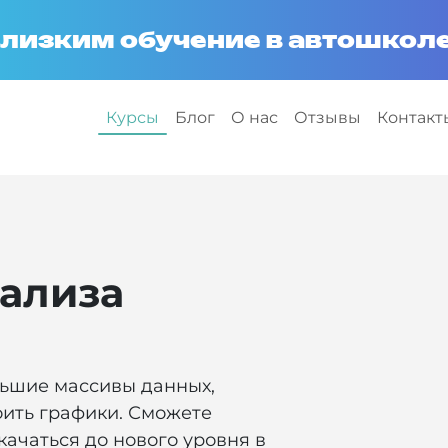
лизким обучение в автошколе
Курсы
Блог
О нас
Отзывы
Контакт
нализа
льшие массивы данных,
оить графики. Сможете
качаться до нового уровня в