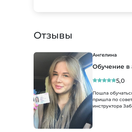
Отзывы
Ю
О
довать данную школу,я
Хо
ов до моего
и 
пр
не
оч