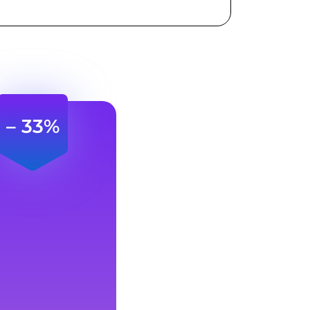
– 33%