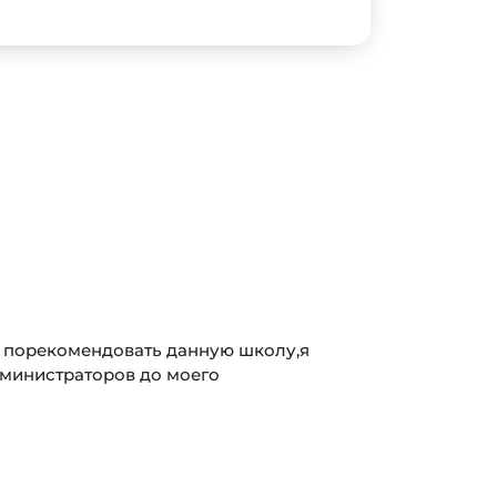
Выездной менеджер был на высоте: приехал к нам
ыстро. Инструктор по вождению оказался
ти за рулем. Расположение автошколы удобное -
к. И ещё плюс: доступное онлайн обучение, что
вичных документов. Рекомендую всем!