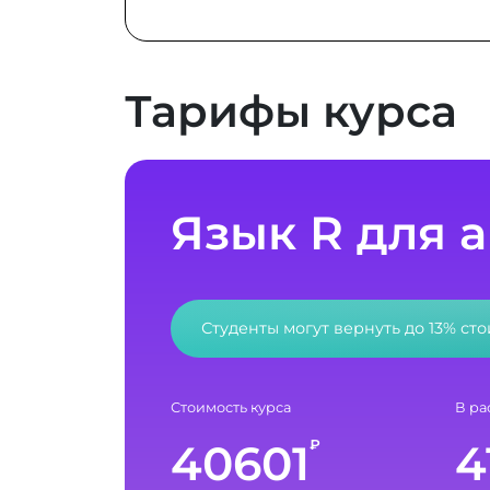
Тарифы курса
Язык R для 
Студенты могут вернуть до 13% ст
Стоимость курса
В ра
40601
4
₽