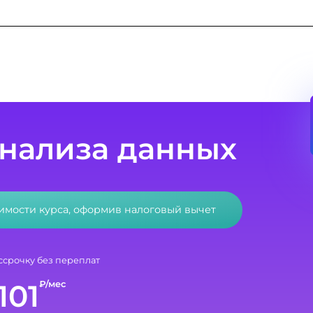
анализа данных
оимости курса, оформив налоговый вычет
ссрочку без переплат
101
₽/мес